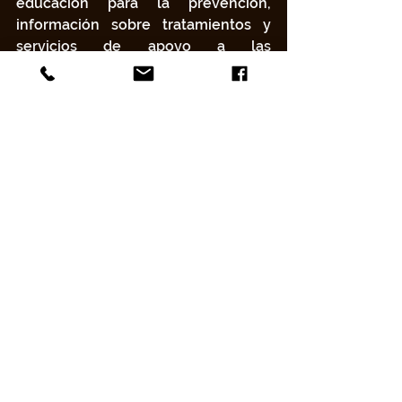
educación para la prevención, 
información sobre tratamientos y 
servicios de apoyo a las 
comunidades anglófonas y alófonas. 
Sus programas de apoyo entre 
pares, asistencia práctica e 
información sobre tratamientos 
tienen como objetivo mejorar la 
calidad de vida de sus miembros y 
fomentar su desarrollo personal.
¡No te pierdas lo mejor del rock en 
español, pero con el más puro 
estilo draglesque este 4 de julio de 
2026 en el Bar Le Cocktail at 7:00 
PM! Entradas disponibles en el: 
www.lepoindevente.com