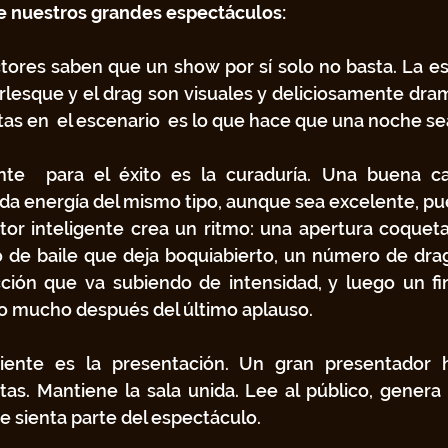
e nuestros grandes espectáculos:
ores saben que un show por sí solo no basta. La est
rlesque y el drag son visuales y deliciosamente dramá
stas en  el escenario  es lo que hace que una noche se
nte  para el éxito es la curaduría. Una buena car
da energía del mismo tipo, aunque sea excelente, pu
tor inteligente crea un ritmo: una apertura coquet
de baile que deja boquiabierto, un número de drag 
ión que va subiendo de intensidad, y luego un fina
 mucho después del último aplauso.
iente es la presentación. Un gran presentador 
tas. Mantiene la sala unida. Lee al público, genera u
e sienta parte del espectáculo.