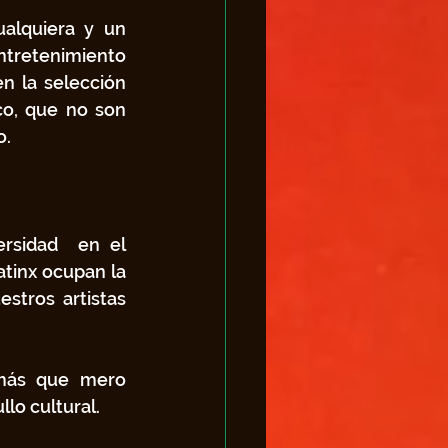
alquiera y un 
tretenimiento 
n la selección 
co, que no son 
o.
rsidad  en el 
tinx ocupan la 
tros  artistas 
 más que mero 
llo cultural.