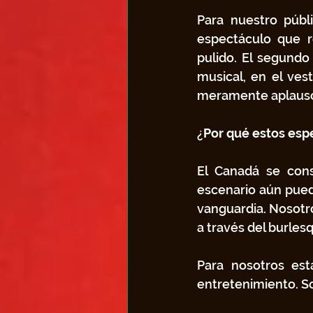
Para nuestro públ
espectáculo que r
pulido. El segundo 
musical, en el vest
meramente aplausos
¿
Por qué estos esp
El Canadá se consi
escenario aún puede
vanguardia. Nosotro
a través del burlesq
Para nosotros est
entretenimiento. Son