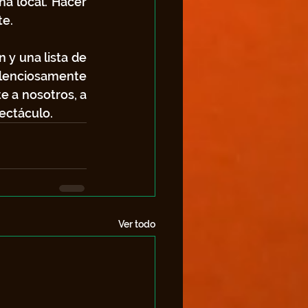
a local. Hacer 
te.
y una lista de 
lenciosamente 
 a nosotros, a 
pectáculo.
Ver todo