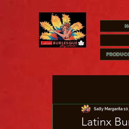
N
PRODUCC
All Posts
Salty Margarita
10
Latinx Bu