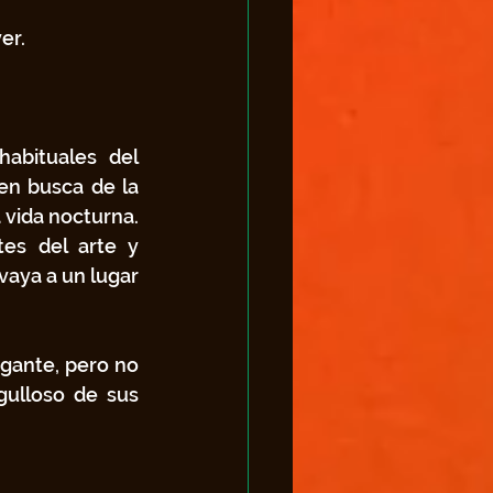
er. 
abituales del 
n busca de la 
vida nocturna.  
es del arte y 
aya a un lugar 
gante, pero no 
ulloso de sus 