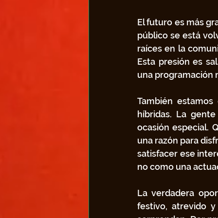
El futuro es más gr
público se está vol
raíces en la comun
Esta presión es sa
una programación má
También estamos o
híbridas. La gent
ocasión especial. 
una razón para disf
satisfacer ese int
no como una actuac
La verdadera oport
festivo, atrevido 