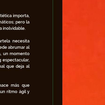
ética importa, 
ticos; pero la 
a inolvidable.
tela necesita 
ede abrumar al 
a, un momento 
espectacular, 
l que deja al 
hace más que 
n ritmo ágil y 