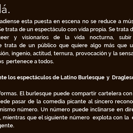
á.
nadiense esta puesta en escena no se reduce a músi
Se trata de un espectáculo con vida propia. Se trata de
queer y visionarios de la vida nocturna, subir
e trata de un público que quiere algo más que u
ión, ingenio, actitud, ternura, provocación y la sensa
s  pertenece a todos.
e los espectáculos de Latino Burlesque  y  Dragles
formas. El burlesque puede compartir cartelera con 
de pasar de la comedia picante al sincero reconoc
ismo número. Un número puede inclinarse en direc
l, mientras que el siguiente número  explota con la  
gente. 