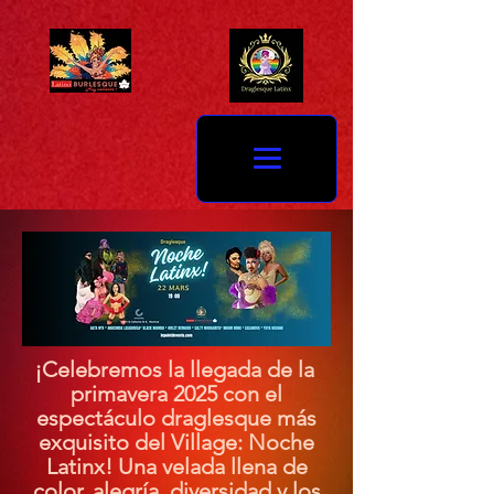
¡Celebremos la llegada de la
primavera 2025 con el
espectáculo draglesque más
exquisito del Village: Noche
Latinx! Una velada llena de
color, alegría, diversidad y los