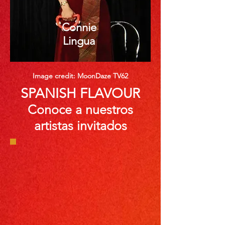
Connie
Lingua
Image credit: MoonDaze TV62
SPANISH FLAVOUR
Conoce a nuestros
artistas invitados