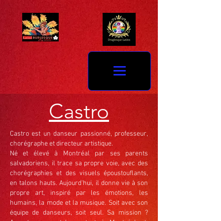
Castro
Castro est un danseur passionné, professeur,
chorégraphe et directeur artistique.
Né et élevé à Montréal par ses parents
salvadoriens, il trace sa propre voie, avec des
chorégraphies et des visuels époustouflants,
en talons hauts. Aujourd'hui, il donne vie à son
propre art, inspiré par les émotions, les
humains, la mode et la musique. Soit avec son
équipe de danseurs, soit seul. Sa mission ?