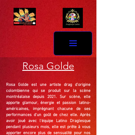
Rosa Golde
Rosa Golde est une artiste drag d'origine
colombienne qui se produit sur la scène
montréalaise depuis 2021. Sur scène, elle
apporte glamour, énergie et passion latino-
américaines, imprégnant chacune de ses
performances d'un goût de chez elle. Après
avoir joué avec l'équipe Latino Draglesque
pendant plusieurs mois, elle est prête à vous
apporter encore plus de sensualité pour nos